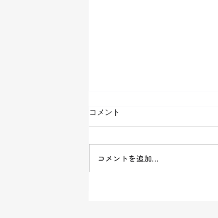
ブログの引っ越しをします
コメント
こちらのブログをご覧いただいて
いる皆様、まことにありがとうご
ざいます。 これまではこちらに
コメントを追加…
最低でも週一回、記事を書いて更
新して参りましたが、もっとたく
さんの方の目に留まりやすいとこ
ろで書いた方がいいのではないか
との助言もあり、今後はnoteとい