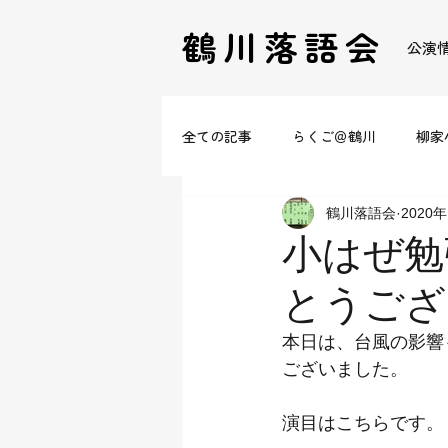
鶴川落語会
公演
全ての記事
らくご＠鶴川
柳家
鶴川落語会
2020
小はぜ勉
とうござ
本日は、台風の影響
ございました。
演目はこちらです。