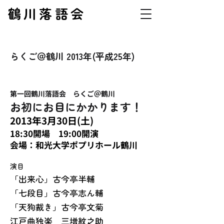
鶴川落語会
らくご＠鶴川 2013年(平成25年)
​第一回鶴川落語会 らくご＠鶴川
お初にお目にかかります！
2013年3月30日(土)
18:30​開場 19:00開演
会場：和光大学ポプリホール鶴川
演目
「出来心」古今亭半輔
「七段目」古今亭志ん輔
「天狗裁き」古今亭文菊
江戸曲独楽 三増紋之助