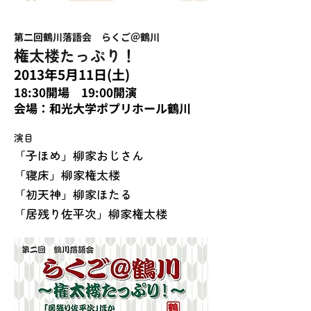
​第二回鶴川落語会 らくご＠鶴川
権太楼たっぷり！
2013年5月11日(土)
18:30​開場 19:00開演
会場：和光大学ポプリホール鶴川
演目
「子ほめ」柳家おじさん
「寝床」柳家権太楼
「初天神」柳家ほたる
「居残り佐平次」柳家権太楼