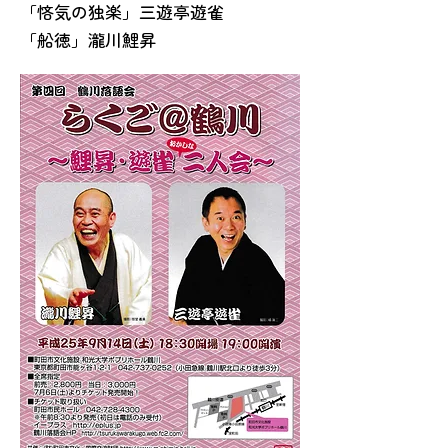
「悋気の独楽」三遊亭遊雀
「船徳」瀧川鯉昇