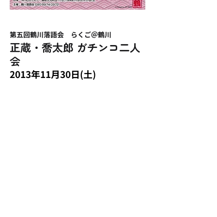
​第五回鶴川落語会 らくご＠鶴川
​正蔵・喬太郎 ガチンコ二人
会
2013年11月30日(土)
13:00​開場 13:30開演
会場：和光大学ポプリホール鶴川
演目
「手紙無筆」林家つる子
「新聞記事」林家正蔵
「すみれ荘201号」柳家喬太郎
「うどん屋」柳家喬太郎
「しじみ売り」林家正蔵