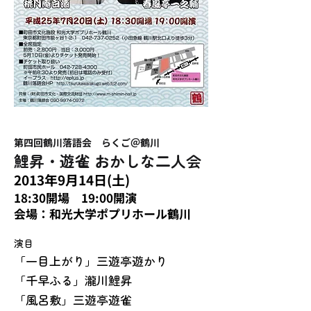
​第四回鶴川落語会 らくご＠鶴川
鯉昇・遊雀 おかしな二人会
2013年9月14日(土)
18:30​開場 19:00開演
会場：和光大学ポプリホール鶴川
演目
「一目上がり」三遊亭遊かり
「千早ふる」瀧川鯉昇
「風呂敷」三遊亭遊雀