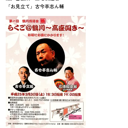
「お見立て」古今亭志ん輔