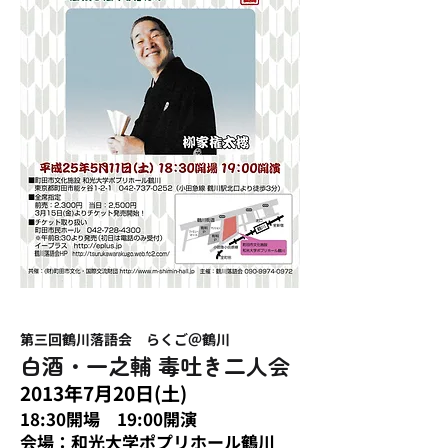
​第三回鶴川落語会 らくご＠鶴川
白酒・一之輔 毒吐き二人会
2013年7月20日(土)
18:30​開場 19:00開演
会場：和光大学ポプリホール鶴川