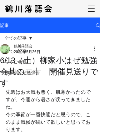
鶴川落語会
記事
全ての記事
鶴川落語会
全ての記事
2020年5月26日
6/13（土）柳家小はぜ勉強
らくご＠鶴川
会其の二十 開催見送りで
柳家小はぜ勉強会
す
先週はお天気も悪く、肌寒かったので
すが、今週から暑さが戻ってきました
ね。
今の季節が一番快適だと思うので、こ
のまま気候が続いて欲しいと思ってお
ります。