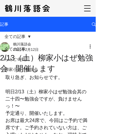
鶴川落語会
記事
全ての記事
鶴川落語会
全ての記事
2021年2月12日
2/13（土）柳家小はぜ勉強
らくご＠鶴川
会 開催します
柳家小はぜ勉強会
取り急ぎ、お知らせです。
明日2/13（土）柳家小はぜ勉強会其の
二十四〜勉強会ですが、負けません
っ！〜
予定通り、開催いたします。
お席は最大24席で、今回はご予約で満
席です。ご予約されていない方は、ご