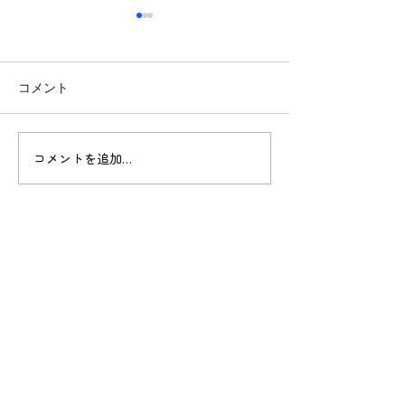
コメント
1/24〜1/30の鶴川落語会
1/17〜1/23の
コメントを追加…
鶴川落語会
公演情報
これまでの
活動