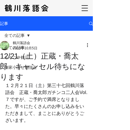
鶴川落語会
記事
全ての記事
鶴川落語会
全ての記事
2019年10月5日
12/21（土）正蔵・喬太
らくご＠鶴川
郎 キャンセル待ちにな
柳家小はぜ勉強会
ります
１２月２１日（土）第三十七回鶴川落
語会　正蔵・喬太郎ガチンコ二人会Vol.
７ですが、ご予約で満席となりまし
た。早々にたくさんのお申し込みをい
ただきまして、まことにありがとうご
ざいます。