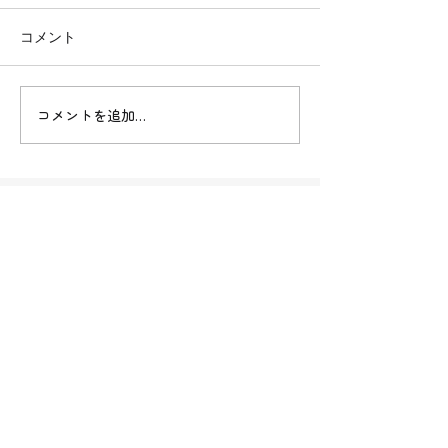
コメント
1/24〜1/30の鶴川落語会
1/17〜1/23の
コメントを追加…
鶴川落語会
公演情報
これまでの
活動
ブログ
(note)
鶴川落語会について