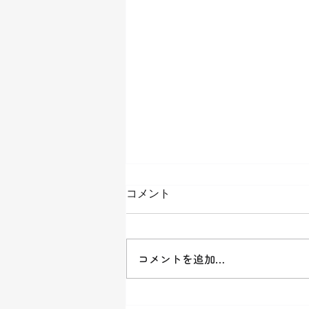
ブログの引っ越しをします
コメント
こちらのブログをご覧いただいて
いる皆様、まことにありがとうご
ざいます。 これまではこちらに
コメントを追加…
最低でも週一回、記事を書いて更
新して参りましたが、もっとたく
さんの方の目に留まりやすいとこ