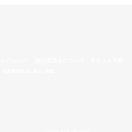
ブログ
(note)
鶴川落語会について
チケット予約
特定商取引法に基づく表記
Copyright© NPO法人鶴川落語会