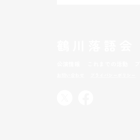
ろで書いた方がいいのではないか
との助言もあり、今後はnoteとい
う場をお借りしてに書いていく
こ...
鶴川落語会
公演情報
これまでの
活動
お問い合わせ
プライバシーポリシー