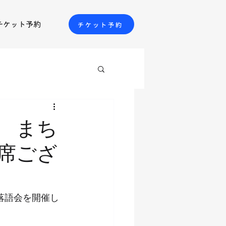
チケット予約
チケット予約
 まち
席ござ
、落語会を開催し