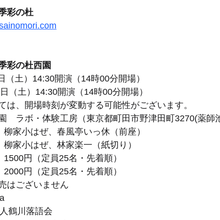
季彩の杜
isainomori.com
季彩の杜西園
6日（土）14:30開演（14時00分開場）
1日（土）14:30開演（14時00分開場）
ては、開場時刻が変動する可能性がございます。
園　ラボ・体験工房（東京都町田市野津田町3270(薬師
土）柳家小はぜ、春風亭いっ休（前座）
土）柳家小はぜ、林家楽一（紙切り）
）1500円（定員25名・先着順）
）2000円（定員25名・先着順）
売はございません
a
法人鶴川落語会