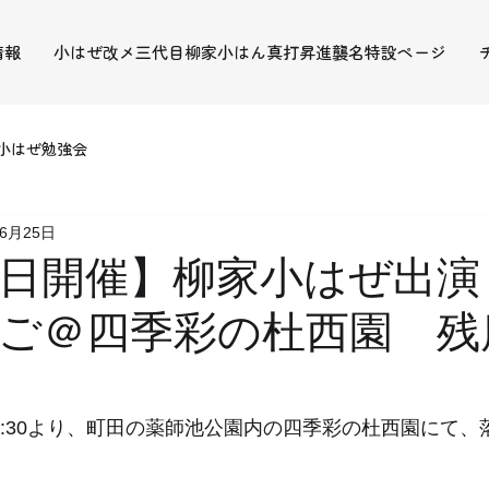
情報
小はぜ改メ三代目柳家小はん真打昇進襲名特設ページ
小はぜ勉強会
年6月25日
6日開催】柳家小はぜ出演
ご＠四季彩の杜西園 残
14:30より、町田の薬師池公園内の四季彩の杜西園にて