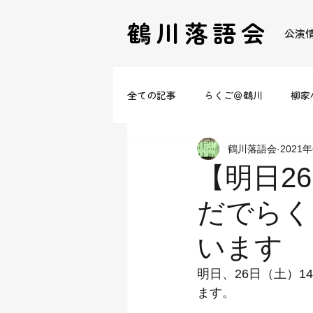
鶴川落語会
公演
全ての記事
らくご＠鶴川
柳家
鶴川落語会
2021
【明日2
だでらく
います
明日、26日（土）
ます。